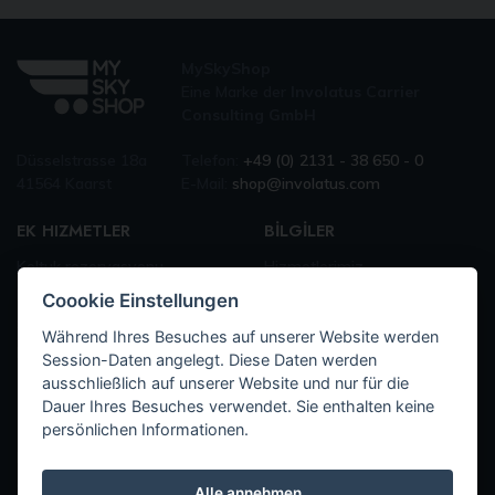
MySkyShop
Eine Marke der
Involatus Carrier
Consulting GmbH
Düsselstrasse 18a
Telefon:
+49 (0) 2131 - 38 650 - 0
41564 Kaarst
E-Mail:
shop@involatus.com
EK HIZMETLER
BİLGİLER
Koltuk rezervasyonu
Hizmetlerimiz
Ekstra Bagaj
İletişim
Coookie Einstellungen
Spor ekipman
Benim rezervasyonum
Während Ihres Besuches auf unserer Website werden
Boardmenu
Session-Daten angelegt. Diese Daten werden
ausschließlich auf unserer Website und nur für die
Dauer Ihres Besuches verwendet. Sie enthalten keine
BİLGİLER
persönlichen Informationen.
Künye
Genel Kurallar
Alle annehmen